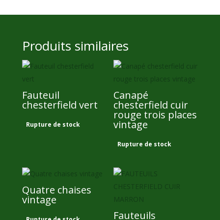
Produits similaires
Fauteuil
Canapé
chesterfield vert
chesterfield cuir
rouge trois places
650,00
€
vintage
Rupture de stock
1 500,00
€
Rupture de stock
Quatre chaises
vintage
Fauteuils
800,00
€
Rupture de stock