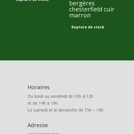
bergères
chesterfield cuir
marron
2 000,00
€
Rupture de stock
Horaires
Du lundi au vendredi de 10h à 12h
et de 14h à 19h
Le samedi et le dimanche de 15h – 19h
Adresse