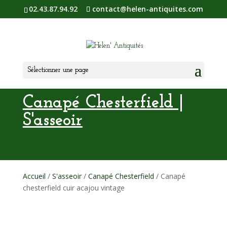
02.43.87.94.92
contact@helen-antiquites.com
Sélectionner une page
Canapé Chesterfield |
S'asseoir
Accueil
/
S'asseoir
/
Canapé Chesterfield
/ Canapé
chesterfield cuir acajou vintage