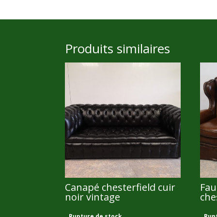
Produits similaires
Canapé chesterfield cuir
Fau
noir vintage
che
2 200,00
€
2 0
Rupture de stock
Rup