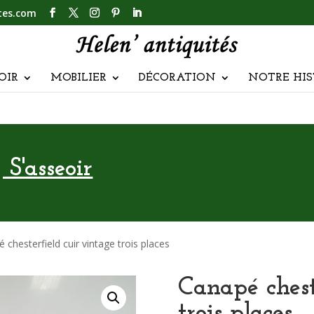
tes.com
OIR
MOBILIER
DÉCORATION
NOTRE HIS
 S'asseoir
 chesterfield cuir vintage trois places
Canapé chest
trois places