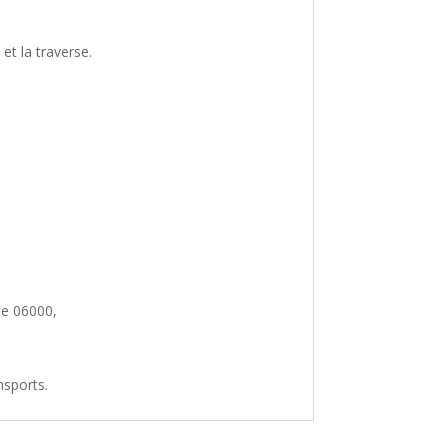
t la traverse.
ce 06000,
nsports.