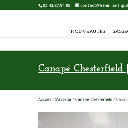
02.43.87.94.92
contact@helen-antiqui
NOUVEAUTÉS
S’ASSE
Canapé Chesterfield |
Accueil
/
S'asseoir
/
Canapé Chesterfield
/ Canapé