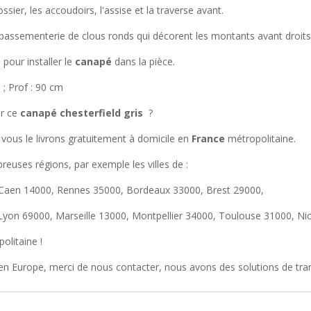
ossier, les accoudoirs, l'assise et la traverse avant.
assementerie de clous ronds qui décorent les montants avant droits e
s pour installer le
canapé
dans la pièce.
 ; Prof : 90 cm
ur ce
canapé chesterfield gris
?
vous le livrons gratuitement à domicile en
France
métropolitaine.
euses régions, par exemple les villes de :
 Caen 14000, Rennes 35000, Bordeaux 33000, Brest 29000,
 Lyon 69000, Marseille 13000, Montpellier 34000, Toulouse 31000, Ni
olitaine !
 en Europe, merci de nous contacter, nous avons des solutions de tra