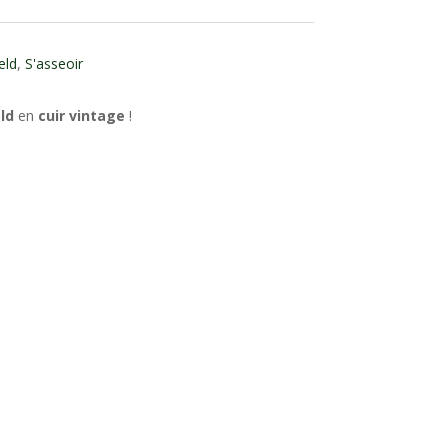
eld
,
S'asseoir
ld
en
cuir vintage
!