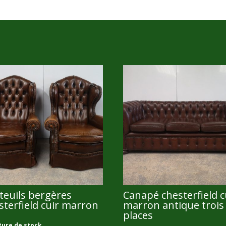
teuils bergères
Canapé chesterfield c
sterfield cuir marron
marron antique trois
places
00,00
€
ture de stock