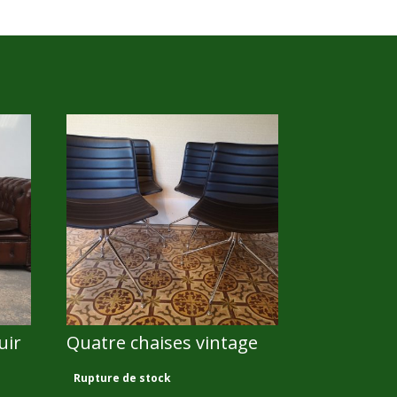
uir
Quatre chaises vintage
800,00
€
Rupture de stock